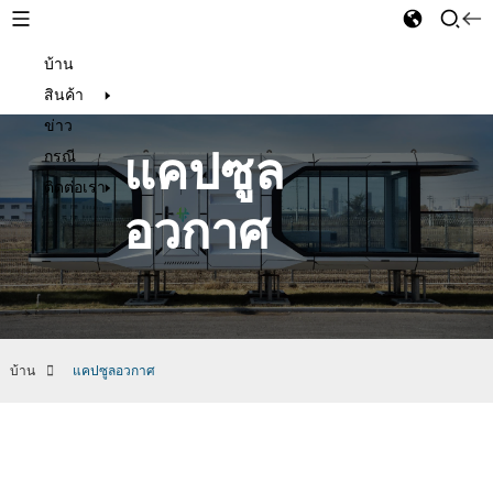
บ้าน
Thai
สินค้า
ข่าว
แคปซูล
กรณี
ติดต่อเรา
อวกาศ
บ้าน
แคปซูลอวกาศ