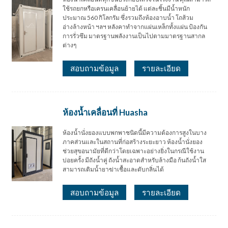
ใช้รถยกหรือเครนเคลื่อนย้ายได้ แต่ละชิ้นมีน้ำหนัก
ประมาณ 560 กิโลกรัม ซึ่งรวมถึงห้องอาบน้ำ โถส้วม
อ่างล้างหน้า ฯลฯ หลังคาทำจากแผ่นเหล็กทั้งแผ่น ป้องกัน
การรั่วซึม มาตรฐานพลังงานเป็นไปตามมาตรฐานสากล
ต่างๆ
สอบถามข้อมูล
รายละเอียด
ห้องน้ำเคลื่อนที่ Huasha
ห้องน้ำนั่งยองแบบพกพาชนิดนี้มีความต้องการสูงในบาง
ภาคส่วนและในสถานที่ก่อสร้างระยะยาว ห้องน้ำนั่งยอง
ช่วยสุขอนามัยที่ดีกว่าโดยเฉพาะอย่างยิ่งในกรณีใช้งาน
บ่อยครั้ง มีถังน้ำคู่ ถังน้ำสะอาดสำหรับล้างมือ ก้นถังน้ำใส
สามารถเติมน้ำยาฆ่าเชื้อและดับกลิ่นได้
สอบถามข้อมูล
รายละเอียด