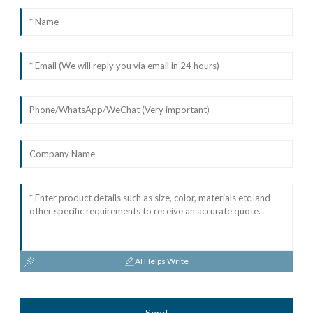
AI Helps Write
Send