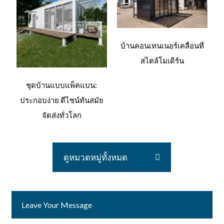
บ
บ้านคอนเทนเนอร์เคลื่อนที่
ค
สไตล์โมเดิร์น
ชุดบ้านแบบแพ็คแบน:
ประกอบง่าย ดีไซน์ทันสมัย
จัดส่งทั่วโลก
ดูหมวดหมู่ทั้งหมด
Leave Your Message