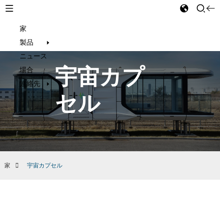
家
Japanese
製品
ニュース
宇宙カプ
場合
連絡先
セル
家
宇宙カプセル