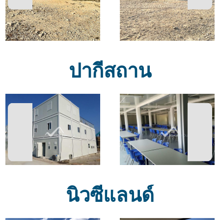
ปากีสถาน
นิวซีแลนด์