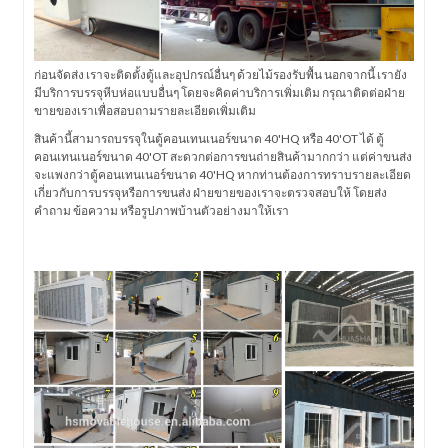
ก่อนจัดส่ง เราจะติดตั้งตู้และอุปกรณ์อื่นๆ ด้วยไม้รองรับพื้น นอกจากนี้ เรายัง
มีบริการบรรจุหีบห่อแบบอื่นๆ โดยจะคิดค่าบริการเพิ่มเติม กรุณาติดต่อฝ่าย
ขายของเราเพื่อสอบถามรายละเอียดเพิ่มเติม
สินค้านี้สามารถบรรจุในตู้คอนเทนเนอร์ขนาด 40'HQ หรือ 40'OT ได้ ตู้
คอนเทนเนอร์ขนาด 40'OT สะดวกต่อการขนถ่ายสินค้ามากกว่า แต่ค่าขนส่ง
จะแพงกว่าตู้คอนเทนเนอร์ขนาด 40'HQ หากท่านต้องการทราบรายละเอียด
เกี่ยวกับการบรรจุหรือการขนส่ง ฝ่ายขายของเราจะตรวจสอบให้ โดยส่ง
คำถาม ข้อความ หรือรูปภาพบ้านตัวอย่างมาให้เรา