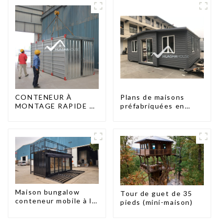
CONTENEUR À
Plans de maisons
MONTAGE RAPIDE 2
préfabriquées en
PERSONNES / UNE
conteneurs de deux
DEMI-HEURE
chambres en
Australie, maisons en
kit préfabriquées
Maison bungalow
Tour de guet de 35
conteneur mobile à la
pieds (mini-maison)
mode