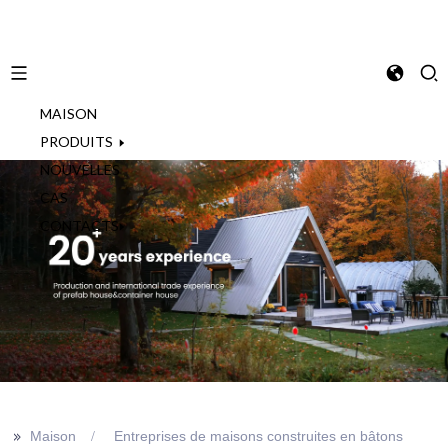
MAISON
French
PRODUITS
NOUVELLES
CAS
CONTACTS
>>
Maison
Entreprises de maisons construites en bâtons