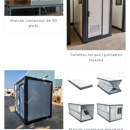
Maison conteneur de 20
pieds
Toilettes turques portables
Huasha
Maison conteneur miniature