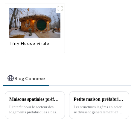
Tiny House virale
Blog Connexe
Maisons spatiales préfabriquées à bas prix : perspectives d'avenir
Petite maison préfabriquée pour entrepôt de stockage
L'intérêt pour le secteur des
Les structures légères en acier
logements préfabriqués à bas
se divisent généralement en
prix augmente en raison de la
deux grandes catégories. La
demande croissante de
première est la structure
solutions de logement
squelette, composée de profilés
abordables et de la popularité
en acier à parois minces