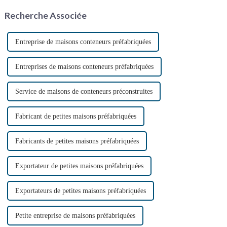
croissante des méthodes de
laminés à froid à partir de tôles
Recherche Associée
construction durables.
d'acier minces.
Entreprise de maisons conteneurs préfabriquées
Entreprises de maisons conteneurs préfabriquées
Service de maisons de conteneurs préconstruites
Fabricant de petites maisons préfabriquées
Fabricants de petites maisons préfabriquées
Exportateur de petites maisons préfabriquées
Exportateurs de petites maisons préfabriquées
Petite entreprise de maisons préfabriquées