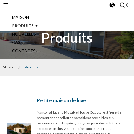
MAISON
French
PRODUITS
Produits
NOUVELLES
CAS
CONTACTS
Maison
Produits
Petite maison de luxe
Nantong Huasha Movable House Co., Ltd. est fière de
présenter ses toilettes portables accessibles aux
personnes handicapées, conçues pour des solutions
sanitaires inclusives, adaptées aux entreprises
comme aux particuliers. Dotées d'un intérieur