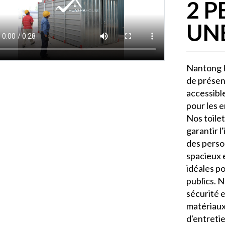
2 P
UN
Nantong H
de présent
accessibl
pour les 
Nos toile
garantir l
des perso
spacieux 
idéales po
publics. 
sécurité e
matériaux
d'entreti