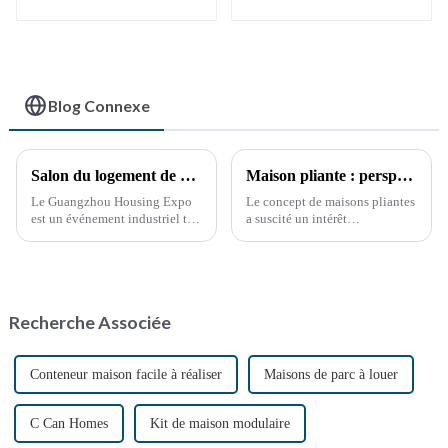
Blog Connexe
Salon du logement de Guangzhou
Maison pliante : perspectives de développement futur
Le Guangzhou Housing Expo
Le concept de maisons pliantes
est un événement industriel très
a suscité un intérêt
prestigieux et influent qui suit
considérable ces dernières
de près les dernières tendances
années, en raison du besoin de
en matière de développement
solutions de logement
immobilier mondial.
abordables, flexibles et
durables. Avec l'accélération de
Recherche Associée
l'urbanisation, ...
Conteneur maison facile à réaliser
Maisons de parc à louer
C Can Homes
Kit de maison modulaire