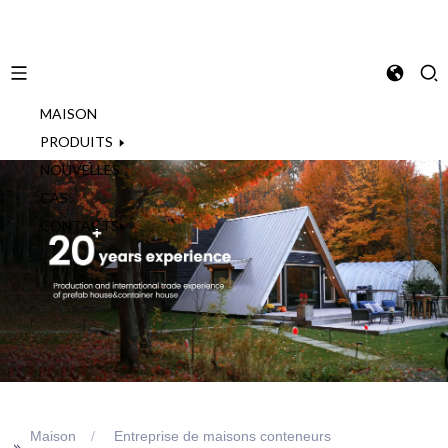
MAISON
French
PRODUITS
NOUVELLES
CAS
CONTACTS
Maison
Entreprise de maisons conteneurs
>>