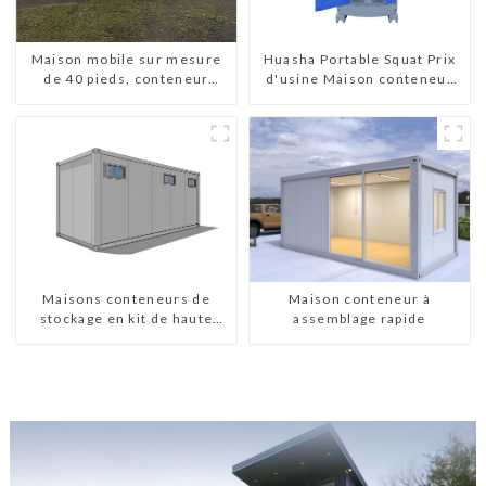
Maison mobile sur mesure
Huasha Portable Squat Prix
de 40 pieds, conteneur
d'usine Maison conteneur
extensible avec remorque
Entièrement assemblée
Toilettes préfabriquées
portables Vente
Personnalisée
Personnalisée
Maisons conteneurs de
Maison conteneur à
stockage en kit de haute
assemblage rapide
qualité, bâtiments
préfabriqués prêts à être
installés