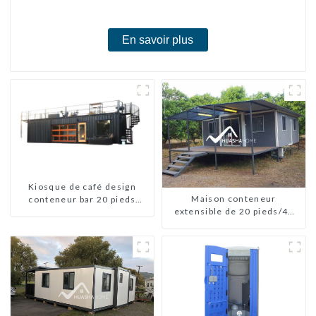
chambres
En savoir plus
Kiosque de café design
Maison conteneur
conteneur bar 20 pieds
extensible de 20 pieds/40
préfabriqué design kiosques
pieds en Nouvelle-Zélande
à vendre conteneur pliable
moderne HS hôtel panneau
sandwich