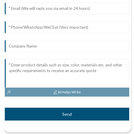
AI Helps Write
Send