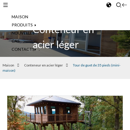
MAISON
French
PRODUITS
Conteneur en
NOUVELLES
acier léger
CAS
CONTACTS
Maison
Conteneur en acier léger
Tour de guet de 35 pieds (mini-
maison)