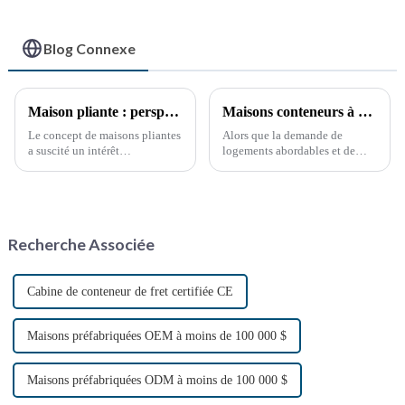
Blog Connexe
Maison pliante : perspectives de développement futur
Maisons conteneurs à montage rapide : les vastes perspectives de développement de la Chine
Le concept de maisons pliantes
Alors que la demande de
a suscité un intérêt
logements abordables et de
considérable ces dernières
solutions de logement durables
années, en raison du besoin de
ne cesse de croître, le secteur
solutions de logement
chinois des maisons
abordables, flexibles et
conteneurs, construites en un
durables. Avec l'accélération de
temps record, connaît un essor
Recherche Associée
l'urbanisation, ...
fulgurant. Avec la croissance
continue…
Cabine de conteneur de fret certifiée CE
Maisons préfabriquées OEM à moins de 100 000 $
Maisons préfabriquées ODM à moins de 100 000 $