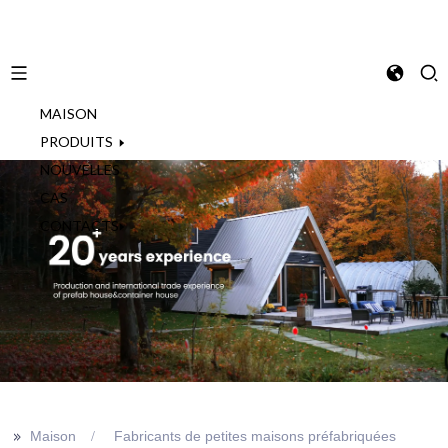
MAISON
French
PRODUITS
NOUVELLES
CAS
CONTACTS
>>
Maison
Fabricants de petites maisons préfabriquées