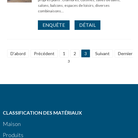
salons, balcons, espaces de loisirs, diverses
combinaisons…
ENQUÊTE
DÉTAIL
D'abord
Précédent
1
2
3
Suivant
Dernier
3
CLASSIFICATION DES MATÉRIAUX
Maison
Produits