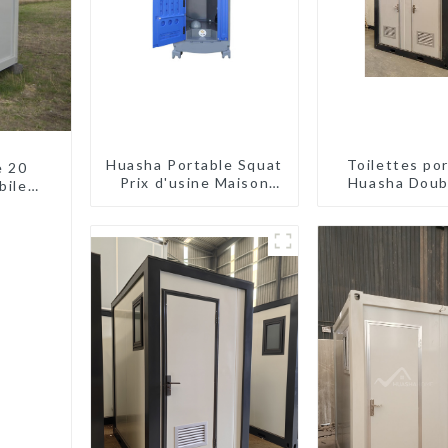
Huasha Portable Squat
Toilettes po
e 20
Prix d'usine Maison
Huasha Doub
biles
conteneur
marché et à 
es
Entièrement
assemblée Toilettes
préfabriquées
portables Vente
Personnalisée
Personnalisée