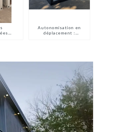
es
Autonomisation en
uées
déplacement :
 prix
toilettes portables
e
accessibles