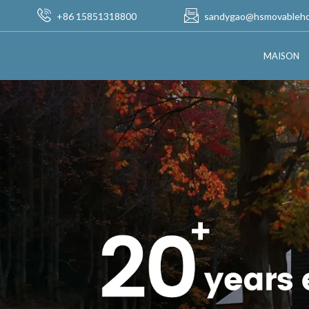
+86 15851318800
sandygao@hsmovableh
MAISON