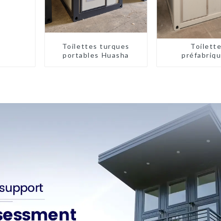
Toilettes turques
Toilett
portables Huasha
préfabriq
portables à
d'usin