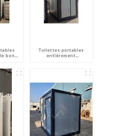
rtables
Toilettes portables
le bon
entièrement
la mode
assemblées Huasha