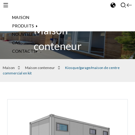
MAISON
French
PRODUITS
Maison
NOUVELLES
conteneur
CAS
CONTACTS
Maison
Maison conteneur
Kiosque/garage/maison de centre
commercial en kit