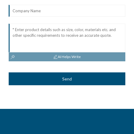
AI Helps Write
Send