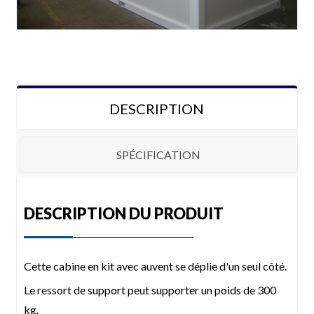
DESCRIPTION
SPÉCIFICATION
Configuration
DESCRIPTION DU PRODUIT
Taille
5910*2200*2520mm
Cette cabine en kit avec auvent se déplie d'un seul côté.
Structure en acier
Structure en acier galvanisé
Le ressort de support peut supporter un poids de 300
Panneau mural
Panneau sandwich EPS/laine de roche/PU 50
mm/75 mm
kg.