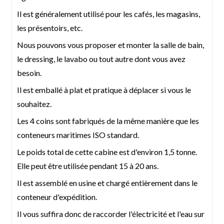
Revêtement
Plaque de sculpture en PVC/WPC/métal/bois
Il est généralement utilisé pour les cafés, les magasins,
extérieur
les présentoirs, etc.
Raccord d'angle
Raccord d'angle standard ISO
Nous pouvons vous proposer et monter la salle de bain,
Fenêtre
Fenêtre coulissante en verre creux à double
le dressing, le lavabo ou tout autre dont vous avez
couche en alliage d'aluminium/PVC avec
moustiquaire
besoin.
Porte
Porte en verre creux à double couche en alliage
Il est emballé à plat et pratique à déplacer si vous le
d'aluminium / porte à panneau sandwich
souhaitez.
Sol
Contreplaqué/plaque de fibrolite de ciment, sol
Les 4 coins sont fabriqués de la même manière que les
stratifié/sol en bambou avec plinthe
conteneurs maritimes ISO standard.
Système
Fil électrique/lumière/interrupteur/prise/boîte
électrique
de distribution
Le poids total de cette cabine est d'environ 1,5 tonne.
Système d'eau
Tuyaux en PVC et PPR
Elle peut être utilisée pendant 15 à 20 ans.
Accessoires
Rivet, ciment de verre, peinture etc.
Il est assemblé en usine et chargé entièrement dans le
Délai de livraison
15 jours
conteneur d'expédition.
Quantité minimale
2 unités
Il vous suffira donc de raccorder l'électricité et l'eau sur
de commande