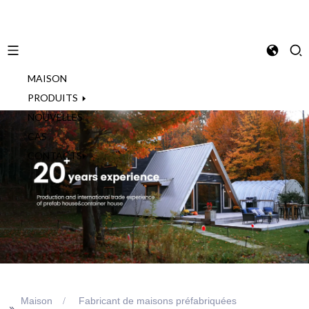
MAISON
French
PRODUITS
NOUVELLES
CAS
CONTACTS
Maison
Fabricant de maisons préfabriquées
>>