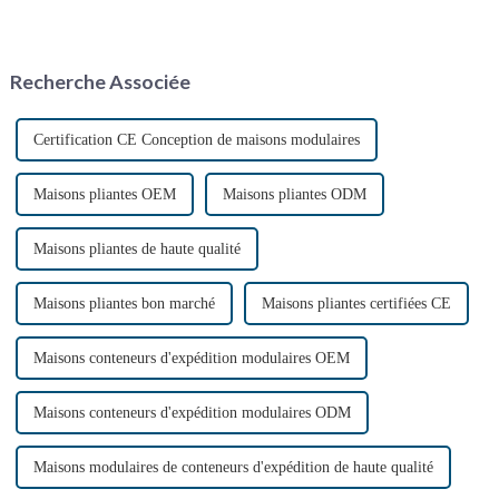
facteurs, notamment les
des bungalows conteneurs
événements en plein air, les
pliables de 12 mètres. Cette
chantiers de construction et les
solution d'habitat modulaire
situations d'urgence. Ces
innovante promet de
Recherche Associée
solutions sanitaires pratiques…
révolutionner le secteur.
Certification CE Conception de maisons modulaires
Maisons pliantes OEM
Maisons pliantes ODM
Maisons pliantes de haute qualité
Maisons pliantes bon marché
Maisons pliantes certifiées CE
Maisons conteneurs d'expédition modulaires OEM
Maisons conteneurs d'expédition modulaires ODM
Maisons modulaires de conteneurs d'expédition de haute qualité