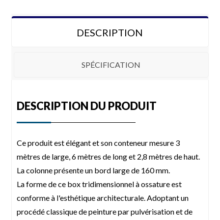
DESCRIPTION
SPÉCIFICATION
Configuration
DESCRIPTION DU PRODUIT
DÉMENTIONS :
6055 * 2435 * 2896mm 6055 * 3000 * 2896mm
Ce produit est élégant et son conteneur mesure 3
Cadre supérieur
Toiture en tôle d'acier colorée, isolation en laine
de verre, poutre de toit en acier profilé, plafond
mètres de large, 6 mètres de long et 2,8 mètres de haut.
en aggloméré, traverse en acier
La colonne présente un bord large de 160 mm.
Cadre inférieur
Sol en PVC, panneau de verre et de magnésium,
La forme de ce box tridimensionnel à ossature est
isolation en laine de verre, numéro de croix en
acier, poutre en acier profilée, tôle d'acier de
conforme à l'esthétique architecturale. Adoptant un
couleur du sous-plancher
procédé classique de peinture par pulvérisation et de