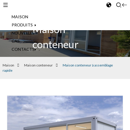
MAISON
French
PRODUITS
Maison
NOUVELLES
conteneur
CAS
CONTACTS
Maison
Maison conteneur
Maison conteneur à assemblage
rapide