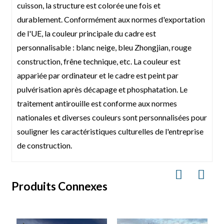
Poteaux d'angle
4 messages
cuisson, la structure est colorée une fois et
Tôle d'acier
Plat/ondulé/écorce d'orange, épaisseur 0,35-0,5
durablement. Conformément aux normes d'exportation
extérieure
mm
de l'UE, la couleur principale du cadre est
Panneau mural
50 mm/75 mm/100 mm
personnalisable : blanc neige, bleu Zhongjian, rouge
Tôle d'acier
Plat/ondulé/écorce d'orange, épaisseur 0,35-0,5
construction, frêne technique, etc. La couleur est
extérieure
mm
appariée par ordinateur et le cadre est peint par
Isolation
Laine de verre/Laine de roche/EPS/Néopor/PU
pulvérisation après décapage et phosphatation. Le
Tôle d'acier
Plat/Ondulé épaisseur 0,35 mm-0,5 mm
traitement antirouille est conforme aux normes
intérieure
nationales et diverses couleurs sont personnalisées pour
Couleur
RAL 9016 (blanc), RAL 5015 (bleu), personnalisé
souligner les caractéristiques culturelles de l'entreprise
Windows
Fenêtre coulissante en PVC
de construction.
Porte
Porte en acier 845*2035mm, épaisseur 50mm,
Système
Personnalisé selon les normes nationales du
Produits Connexes
électrique
client