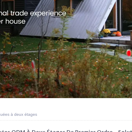
quées à deux étages
ées ODM À Deux Étages De Premier Ordre – Soluti