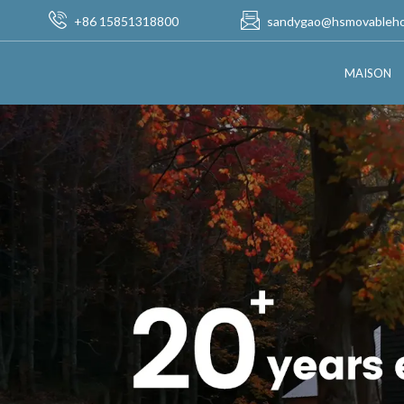
+86 15851318800
sandygao@hsmovableh
MAISON