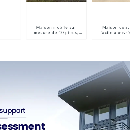
Maison mobile sur
Maison cont
mesure de 40 pieds,
facile à ouvri
conteneur extensible
pieds/40 p
avec remorque