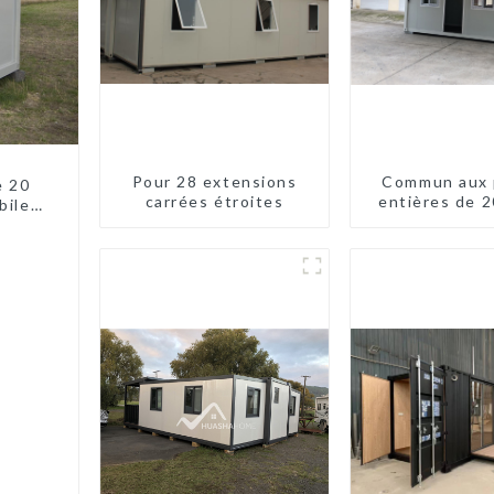
Pour 28 extensions
Commun aux 
e 20
carrées étroites
entières de 2
biles
pieds
es