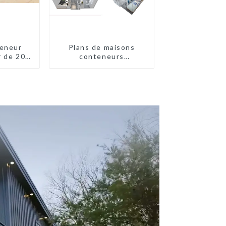
eneur
Plans de maisons
r de 20
conteneurs
ieds
préfabriquées à deux
chambres en Australie