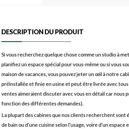
figuration
DESCRIPTION DU PRODUIT
re
L2250* L11800* H2540mm
 de l'emballage
L2250* L11800* H2540mm
Si vous recherchez quelque chose comme un studio à mettr
au mural
Panneau sandwich EPS/laine de roch
mm
planifiez un espace spécial pour vous-même ou si vous s
ture en acier
Structure en acier galvanisé de 2,5 à 
maison de vacances, vous pouvez jeter un œil à notre cab
Acier ondulé T1,5 mm avec panneau 
préinstallée et finie en usine et peut être livrée avec tous
ows
ventes aimeraient discuter avec vous en détail car nous 
Fenêtre en verre creux double couche 
moustiquaires
fonction des différentes demandes).
 d'entrée
Porte en verre creux à double couche 
La plupart des cabines que nos clients recherchent sont 
 intérieure
Porte à panneau sandwich / Porte en
de bain ou d'une cuisine selon l'usage, voire d'un espace