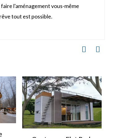
e ciment de 18 mm
 de faire l'aménagement vous-même
n céramique, Autre : sol stratifié/bambou/bois massif
êve tout est possible.
orte-papier, Lavabo avec placard, Porte-serviettes,
n marbre/acier inoxydable, évier double/simple en
ords de drainage
 d'eau en PPR et PVC avec raccords
, prise, lampe, prise étanche, boîte de distribution
eugles, etc.
e