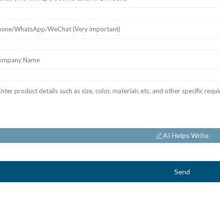
AI Helps Write
Send