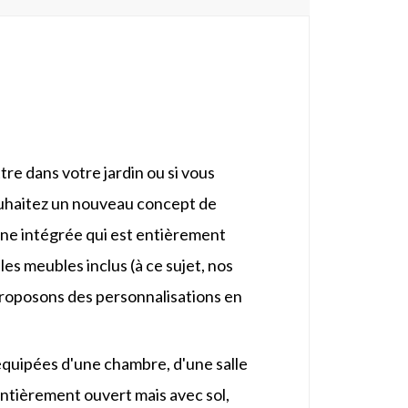
e dans votre jardin ou si vous
e/PU 50/75/100 mm avec PPGI double face 0,35/0,5
ouhaitez un nouveau concept de
3,0 mm
ine intégrée qui est entièrement
sandwich
 les meubles inclus (à ce sujet, nos
proposons des personnalisations en
en acier plastique/alliage d'aluminium avec
en acier plastique/alliage d'aluminium
équipées d'une chambre, d'une salle
 MDF avec serrure
 entièrement ouvert mais avec sol,