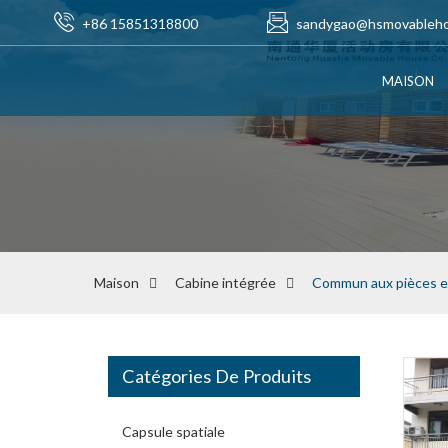
+86 15851318800
sandygao@hsmovableh
MAISON
Maison
Cabine intégrée
Commun aux pièces en
Catégories De Produits
Capsule spatiale