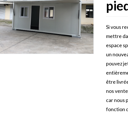
pie
Si vous r
mettre dan
espace sp
un nouvea
pouvez jet
entièremen
être livré
nos vente
car nous 
fonction 