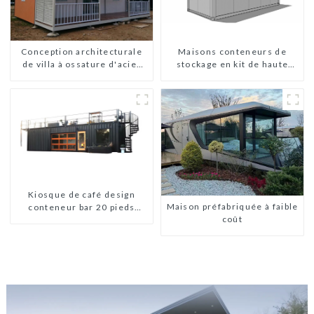
Conception architecturale
Maisons conteneurs de
de villa à ossature d'acier
stockage en kit de haute
légère préfabriquée sur
qualité, bâtiments
mesure
préfabriqués prêts à être
installés
Kiosque de café design
Maison préfabriquée à faible
conteneur bar 20 pieds
coût
préfabriqué design kiosques
à vendre conteneur pliable
moderne HS hôtel panneau
sandwich