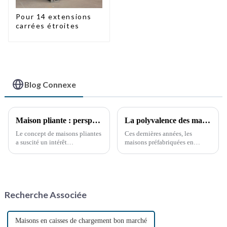
Pour 14 extensions
carrées étroites
Blog Connexe
Maison pliante : perspectives de développement futur
La polyvalence des maisons conteneurs préfabriquées
Le concept de maisons pliantes
Ces dernières années, les
a suscité un intérêt
maisons préfabriquées en
considérable ces dernières
conteneurs maritimes ont
années, en raison du besoin de
gagné en popularité, offrant
solutions de logement
une solution d'habitat durable
abordables, flexibles et
et innovante. Construites à
durables. Avec l'accélération de
partir de conteneurs maritimes
Recherche Associée
l'urbanisation, ...
réutilisés, ces maisons offrent
une solution unique…
Maisons en caisses de chargement bon marché