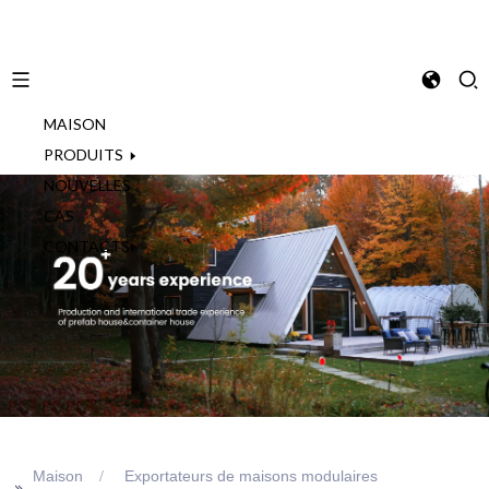
MAISON
French
PRODUITS
NOUVELLES
CAS
CONTACTS
Maison
Exportateurs de maisons modulaires
>>