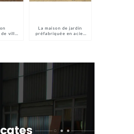
ion
La maison de jardin
de villa
préfabriquée en acier
'acier
léger
briquée
re