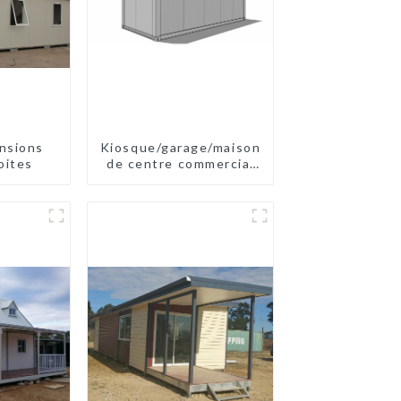
nsions
Kiosque/garage/maison
oites
de centre commercial
en kit