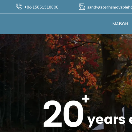
+86 15851318800
sandygao@hsmovableh
MAISON