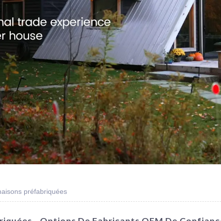
maisons préfabriquées
riquées - Options De Fabricants OEM De Confianc