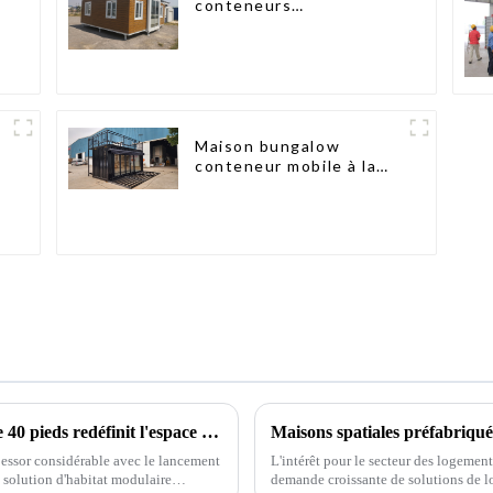
conteneurs
préfabriquées à deux
chambres en Australie
Maison bungalow
conteneur mobile à la
mode
Un bungalow conteneur pliable innovant de 40 pieds redéfinit l'espace de vie modulaire
Maisons spatiales préfabriquée
n essor considérable avec le lancement
L'intérêt pour le secteur des logemen
 solution d'habitat modulaire
demande croissante de solutions de l