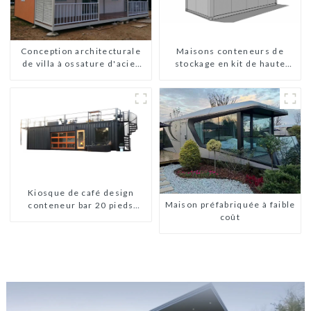
Conception architecturale
Maisons conteneurs de
de villa à ossature d'acier
stockage en kit de haute
légère préfabriquée sur
qualité, bâtiments
mesure
préfabriqués prêts à être
installés
Kiosque de café design
Maison préfabriquée à faible
conteneur bar 20 pieds
coût
préfabriqué design kiosques
à vendre conteneur pliable
moderne HS hôtel panneau
sandwich