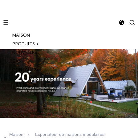
MAISON
French
PRODUITS
NOUVELLES
CAS
CONTACTS
Maison
Exportateur de maisons modulaires
>>