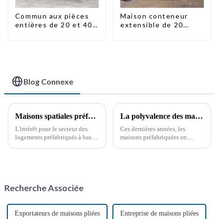
Commun aux pièces
Maison conteneur
entières de 20 et 40
extensible de 20
pieds
pieds/40 pieds en
Nouvelle-Zélande
Blog Connexe
Maisons spatiales préfabriquées à bas prix : perspectives d'avenir
La polyvalence des maisons conteneurs préfabriquées
L'intérêt pour le secteur des
Ces dernières années, les
logements préfabriqués à bas
maisons préfabriquées en
prix augmente en raison de la
conteneurs maritimes ont
demande croissante de
gagné en popularité, offrant
solutions de logement
une solution d'habitat durable
abordables et de la popularité
et innovante. Construites à
croissante des méthodes de
partir de conteneurs maritimes
Recherche Associée
construction durables.
réutilisés, ces maisons offrent
une solution unique…
Exportateurs de maisons pliées
Entreprise de maisons pliées