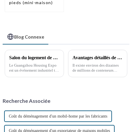
pieds (mini-maison)
Blog Connexe
Salon du logement de Guangzhou
Avantages détaillés de la modification des conteneurs
Le Guangzhou Housing Expo
Il existe environ des dizaines
est un événement industriel très
de millions de conteneurs
prestigieux et influent qui suit
maritimes dans le monde, dont
de près les dernières tendances
moins de la moitié sont en
en matière de développement
service. Ces dernières années,
immobilier mondial.
la réutilisation des conteneurs
hors service a pris de l'ampleur,
Recherche Associée
notamment grâce à la
protection de l'environnement.
Coût du déménagement d'un mobil-home par les fabricants
Coût du déménagement d'un exportateur de maisons mobiles