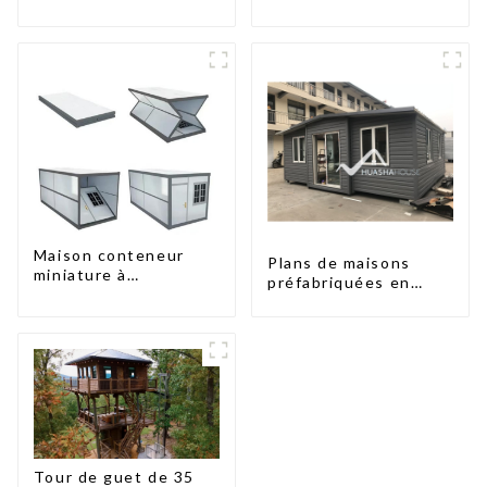
toilettes portables
accessibles
Maison conteneur
Plans de maisons
miniature à
préfabriquées en
assemblage rapide de
conteneurs de deux
type X
chambres en
Australie, maisons en
kit préfabriquées
Tour de guet de 35