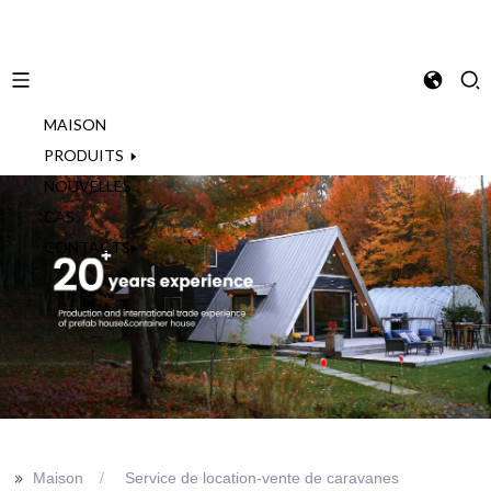
MAISON
French
PRODUITS
NOUVELLES
CAS
CONTACTS
>>
Maison
Service de location-vente de caravanes