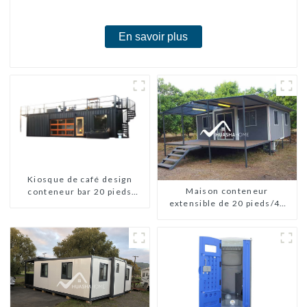
chambres
En savoir plus
Kiosque de café design
Maison conteneur
conteneur bar 20 pieds
extensible de 20 pieds/40
préfabriqué design kiosques
pieds en Nouvelle-Zélande
à vendre conteneur pliable
moderne HS hôtel panneau
sandwich