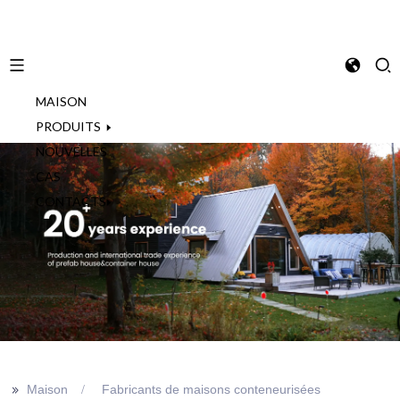
MAISON
French
PRODUITS
NOUVELLES
CAS
CONTACTS
>>
Maison
Fabricants de maisons conteneurisées