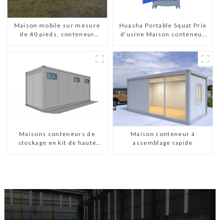
Maison mobile sur mesure
Huasha Portable Squat Prix
de 40 pieds, conteneur
d'usine Maison conteneur
extensible avec remorque
Entièrement assemblée
Toilettes préfabriquées
portables Vente
Personnalisée
Personnalisée
Maisons conteneurs de
Maison conteneur à
stockage en kit de haute
assemblage rapide
qualité, bâtiments
préfabriqués prêts à être
installés