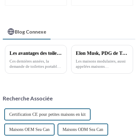
Blog Connexe
Les avantages des toilettes portables : une nécessité croissante
Elon Musk, PDG de Tesla, suscite un regain d'intérêt pour les maisons modulaires : l'avenir de la révolution du logement
Ces dernières années, la
Les maisons modulaires, aussi
demande de toilettes portables
appelées maisons
a explosé, stimulée par divers
préfabriquées, sont des unités
facteurs, notamment les
d'habitation innovantes
événements en plein air, les
construites en usine sous forme
chantiers de construction et les
de modules préconçus. Ces
situations d'urgence. Ces
modules sont ensuite
Recherche Associée
solutions sanitaires pratiques…
transportés vers leur lieu de
production.
Certification CE pour petites maisons en kit
Maisons OEM Sea Can
Maisons ODM Sea Can