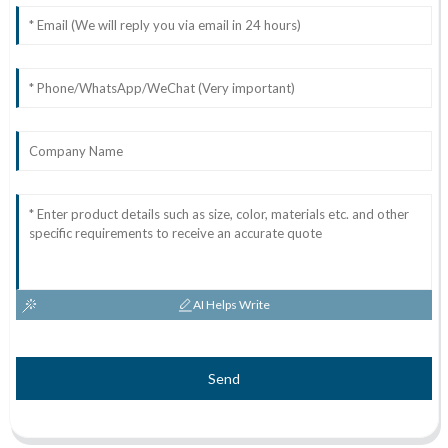
AI Helps Write
Send