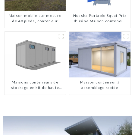
Maison mobile sur mesure
Huasha Portable Squat Prix
de 40 pieds, conteneur
d'usine Maison conteneur
extensible avec remorque
Entièrement assemblée
Toilettes préfabriquées
portables Vente
Personnalisée
Personnalisée
Maisons conteneurs de
Maison conteneur à
stockage en kit de haute
assemblage rapide
qualité, bâtiments
préfabriqués prêts à être
installés