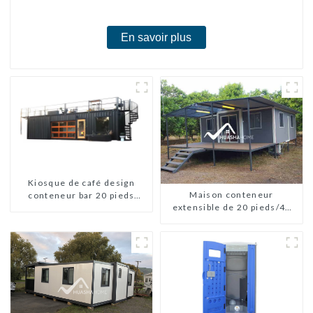
chambres
En savoir plus
Kiosque de café design
Maison conteneur
conteneur bar 20 pieds
extensible de 20 pieds/40
préfabriqué design kiosques
pieds en Nouvelle-Zélande
à vendre conteneur pliable
moderne HS hôtel panneau
sandwich