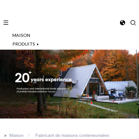
MAISON
French
PRODUITS
NOUVELLES
CAS
CONTACTS
>>
Maison
Fabricant de maisons conteneurisées