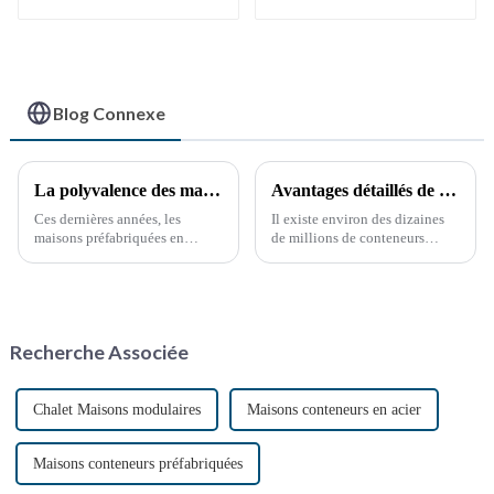
Blog Connexe
La polyvalence des maisons conteneurs préfabriquées
Avantages détaillés de la modification des conteneurs
Ces dernières années, les
Il existe environ des dizaines
maisons préfabriquées en
de millions de conteneurs
conteneurs maritimes ont
maritimes dans le monde, dont
gagné en popularité, offrant
moins de la moitié sont en
une solution d'habitat durable
service. Ces dernières années,
et innovante. Construites à
la réutilisation des conteneurs
partir de conteneurs maritimes
hors service a pris de l'ampleur,
Recherche Associée
réutilisés, ces maisons offrent
notamment grâce à la
une solution unique…
protection de l'environnement.
Chalet Maisons modulaires
Maisons conteneurs en acier
Maisons conteneurs préfabriquées