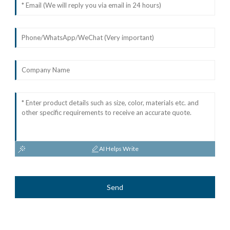
AI Helps Write
Send