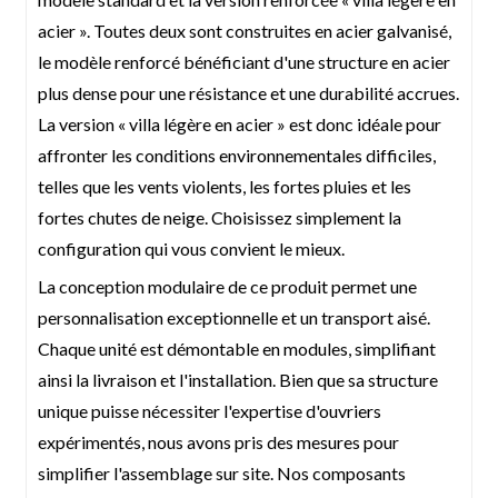
accompagner. Envoyez-nous simplement vos plans et notre équipe
acier ». Toutes deux sont construites en acier galvanisé,
travaillera sans relâche pour donner vie à la maison de vos rêves. Nous
proposons également des services de dessin sur demande ; n'hésitez pas à
le modèle renforcé bénéficiant d'une structure en acier
nous contacter pour plus d'informations.
plus dense pour une résistance et une durabilité accrues.
Libérez le potentiel illimité de la maison modulaire. Contactez-nous dès
aujourd'hui et créons ensemble la solution idéale pour vos besoins.
La version « villa légère en acier » est donc idéale pour
affronter les conditions environnementales difficiles,
telles que les vents violents, les fortes pluies et les
fortes chutes de neige. Choisissez simplement la
configuration qui vous convient le mieux.
La conception modulaire de ce produit permet une
personnalisation exceptionnelle et un transport aisé.
Chaque unité est démontable en modules, simplifiant
ainsi la livraison et l'installation. Bien que sa structure
unique puisse nécessiter l'expertise d'ouvriers
expérimentés, nous avons pris des mesures pour
simplifier l'assemblage sur site. Nos composants