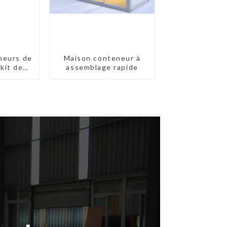
neurs de
Maison conteneur à
kit de
assemblage rapide
ité,
ts
prêts à
llés