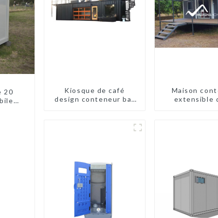
Kiosque de café
Maison cont
e 20
design conteneur bar
extensible 
biles
20 pieds préfabriqué
pieds/40 pi
es
design kiosques à
Nouvelle-Zé
vendre conteneur
pliable moderne HS
hôtel panneau
sandwich