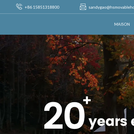
+86 15851318800
sandygao@hsmovableh
MAISON