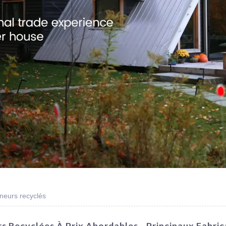
neurs recyclés
 Recyclées À Prix Abordables - Principaux Fabric