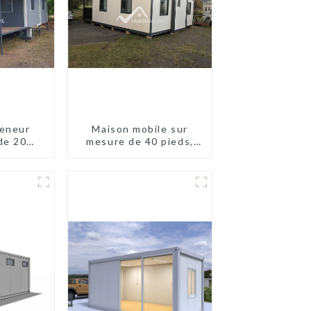
eneur
Maison mobile sur
de 20
mesure de 40 pieds,
eds en
conteneur extensible
lande
avec remorque