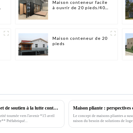
Maison conteneur facile
n
à ouvrir de 20 pieds/40
pieds
Maison conteneur de 20
pieds
Unité mobile modulaire de commandement et de soutien à la lutte contre les incendies (« Mini caserne de pompiers »)
Maison pliante : perspectives
té tournée vers l'avenir *15 avril
Le concept de maisons pliantes a susc
** Préfabriqué...
raison du besoin de solutions de loge
l'accélération de l'urbanisation, ...