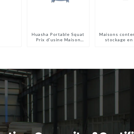
Huasha Portable Squat
Maisons conte
Prix d'usine Maison
stockage en 
conteneur
haute qual
Entièrement
bâtimen
assemblée Toilettes
préfabriqués 
préfabriquées
être insta
portables Vente
Personnalisée
Personnalisée