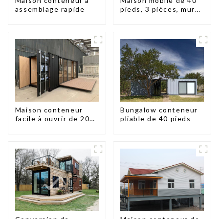
Maison conteneur à
Maison mobile de 40
assemblage rapide
pieds, 3 pièces, murs
en panneaux
sandwich, maison
conteneur extensible,
3 chambres
Maison conteneur
Bungalow conteneur
facile à ouvrir de 20
pliable de 40 pieds
pieds/40 pieds