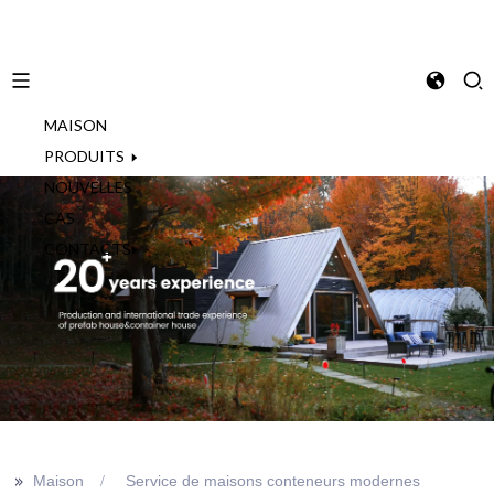
MAISON
French
PRODUITS
NOUVELLES
CAS
CONTACTS
>>
Maison
Service de maisons conteneurs modernes