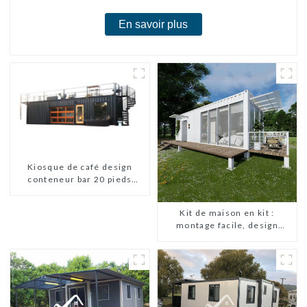
En savoir plus
Kiosque de café design
conteneur bar 20 pieds
préfabriqué design kiosques
à vendre conteneur pliable
Kit de maison en kit :
moderne HS hôtel panneau
montage facile, design
sandwich
moderne, livraison
internationale