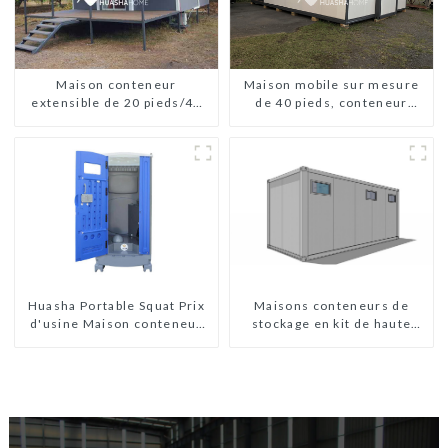
Maison conteneur
Maison mobile sur mesure
extensible de 20 pieds/40
de 40 pieds, conteneur
pieds en Nouvelle-Zélande
extensible avec remorque
Maisons conteneurs de
Huasha Portable Squat Prix
stockage en kit de haute
d'usine Maison conteneur
qualité, bâtiments
Entièrement assemblée
préfabriqués prêts à être
Toilettes préfabriquées
installés
portables Vente
Personnalisée
Personnalisée