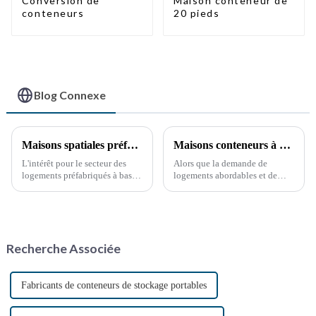
Conversion de
Maison conteneur de
conteneurs
20 pieds
Blog Connexe
Maisons spatiales préfabriquées à bas prix : perspectives d'avenir
Maisons conteneurs à montage rapide : les vastes perspectives de développement de la Chine
L'intérêt pour le secteur des
Alors que la demande de
logements préfabriqués à bas
logements abordables et de
prix augmente en raison de la
solutions de logement durables
demande croissante de
ne cesse de croître, le secteur
solutions de logement
chinois des maisons
abordables et de la popularité
conteneurs, construites en un
croissante des méthodes de
temps record, connaît un essor
Recherche Associée
construction durables.
fulgurant. Avec la croissance
continue…
Fabricants de conteneurs de stockage portables