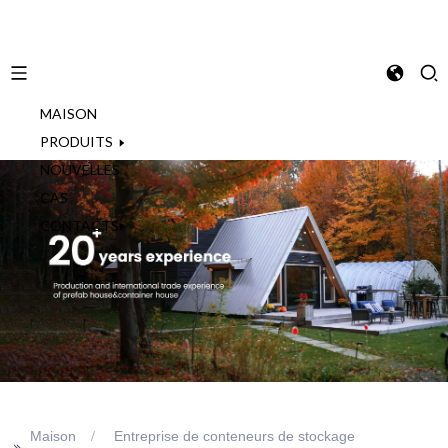
MAISON
French
PRODUITS
NOUVELLES
CAS
CONTACTS
Maison
Entreprise de conteneurs de stockage
>>