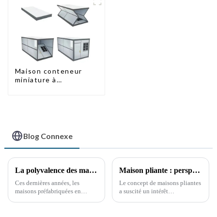
Maison conteneur
miniature à
assemblage rapide de
type X
Blog Connexe
La polyvalence des maisons conteneurs préfabriquées
Maison pliante : perspectives de développement futur
Ces dernières années, les
Le concept de maisons pliantes
maisons préfabriquées en
a suscité un intérêt
conteneurs maritimes ont
considérable ces dernières
gagné en popularité, offrant
années, en raison du besoin de
une solution d'habitat durable
solutions de logement