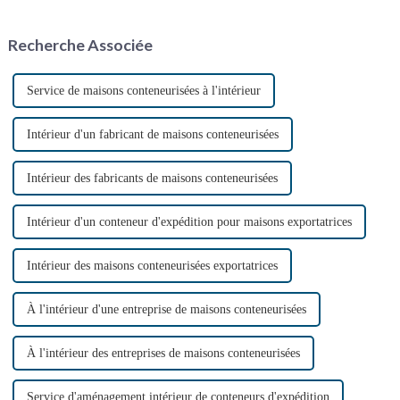
et innovante. Construites à
abordables, flexibles et
partir de conteneurs maritimes
durables. Avec l'accélération de
Recherche Associée
réutilisés, ces maisons offrent
l'urbanisation, ...
une solution unique…
Service de maisons conteneurisées à l'intérieur
Intérieur d'un fabricant de maisons conteneurisées
Intérieur des fabricants de maisons conteneurisées
Intérieur d'un conteneur d'expédition pour maisons exportatrices
Intérieur des maisons conteneurisées exportatrices
À l'intérieur d'une entreprise de maisons conteneurisées
À l'intérieur des entreprises de maisons conteneurisées
Service d'aménagement intérieur de conteneurs d'expédition