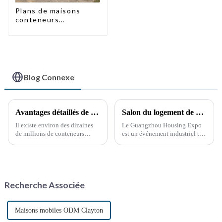
Plans de maisons
conteneurs
préfabriquées à deux
chambres en
Australie
Blog Connexe
Avantages détaillés de la modification des conteneurs
Salon du logement de Guangzhou
Il existe environ des dizaines
Le Guangzhou Housing Expo
de millions de conteneurs
est un événement industriel très
maritimes dans le monde, dont
prestigieux et influent qui suit
moins de la moitié sont en
de près les dernières tendances
service. Ces dernières années,
en matière de développement
la réutilisation des conteneurs
immobilier mondial.
hors service a pris de l'ampleur,
Recherche Associée
notamment grâce à la
protection de l'environnement.
Maisons mobiles ODM Clayton