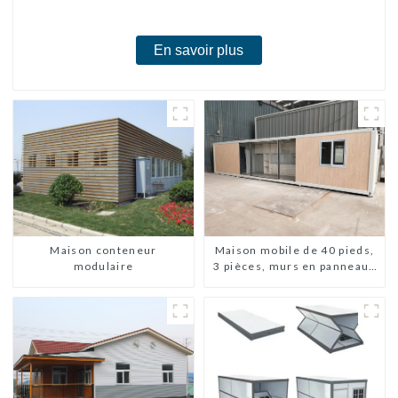
En savoir plus
Maison conteneur
Maison mobile de 40 pieds,
modulaire
3 pièces, murs en panneaux
sandwich, maison
conteneur extensible, 3
chambres