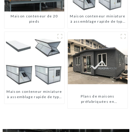
Maison conteneur de 20
Maison conteneur miniature
pieds
à assemblage rapide de type
X
Maison conteneur miniature
Plans de maisons
à assemblage rapide de type
préfabriquées en
X
conteneurs de deux
chambres en Australie,
maisons en kit
préfabriquées