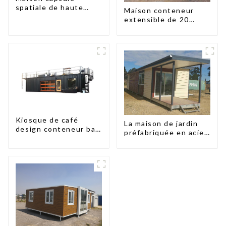
spatiale de haute
Maison conteneur
qualité à prix
extensible de 20
abordable avec
pieds/40 pieds en
technologie de
Nouvelle-Zélande
maison intelligente
Kiosque de café
La maison de jardin
design conteneur bar
préfabriquée en acier
20 pieds préfabriqué
léger
design kiosques à
vendre conteneur
pliable moderne HS
hôtel panneau
sandwich