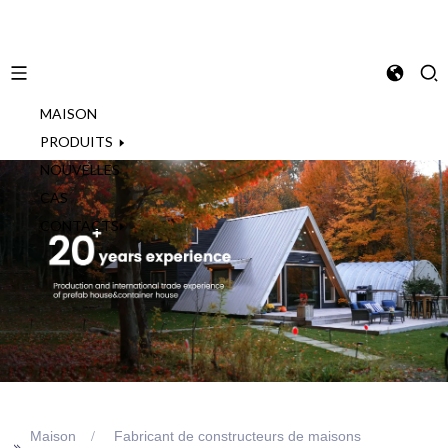
MAISON
French
PRODUITS
NOUVELLES
CAS
CONTACTS
Maison
Fabricant de constructeurs de maisons
>>