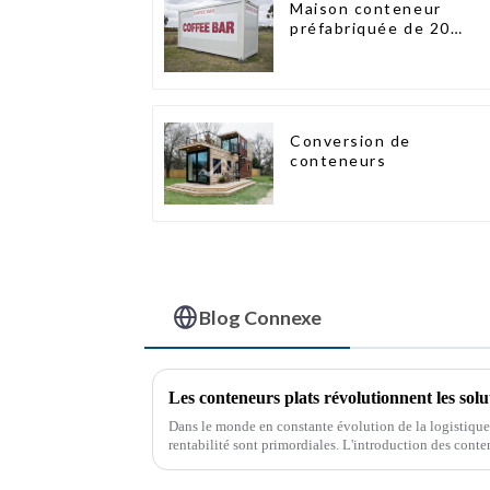
Maison conteneur
préfabriquée de 20
pieds avec 2 chambres,
maisons mobiles
chinoises modernes à 2
chambres
Conversion de
conteneurs
Blog Connexe
Les conteneurs plats révolutionnent les solu
Dans le monde en constante évolution de la logistique et
rentabilité sont primordiales. L'introduction des conte
transport maritime en offrant…