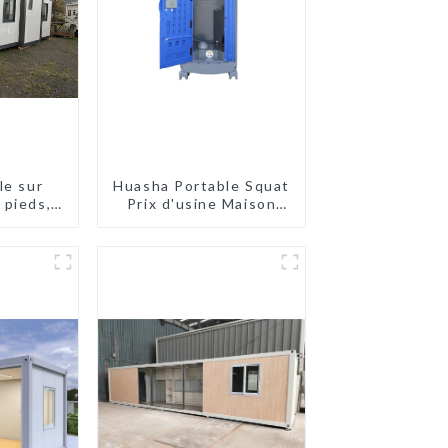
le sur
Huasha Portable Squat
 pieds,
Prix d'usine Maison
ensible
conteneur
rque
Entièrement
assemblée Toilettes
préfabriquées
portables Vente
Personnalisée
Personnalisée