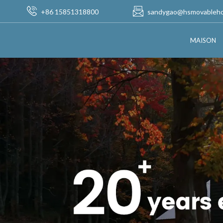
+86 15851318800
sandygao@hsmovableh
MAISON