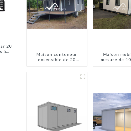
bar 20
s à
Maison conteneur
Maison mobi
e HS
extensible de 20
mesure de 40
pieds/40 pieds en
conteneur ext
Nouvelle-Zélande
avec remo