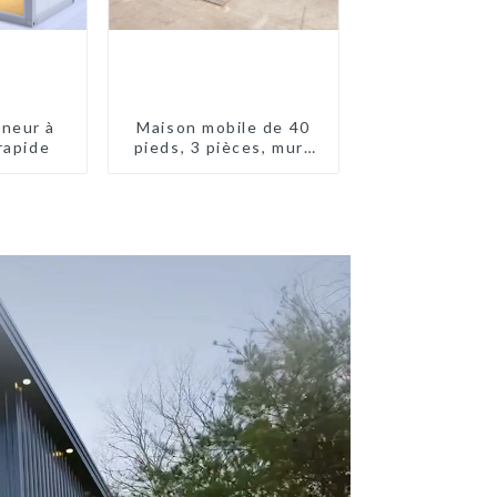
neur à
Maison mobile de 40
rapide
pieds, 3 pièces, murs
en panneaux sandwich,
maison conteneur
extensible, 3 chambres