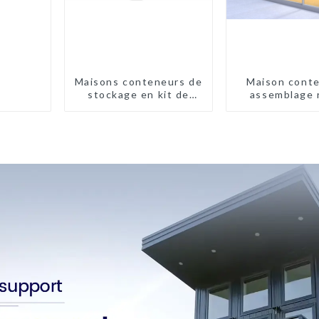
Maisons conteneurs de
Maison conte
stockage en kit de
assemblage 
haute qualité,
bâtiments
préfabriqués prêts à
être installés