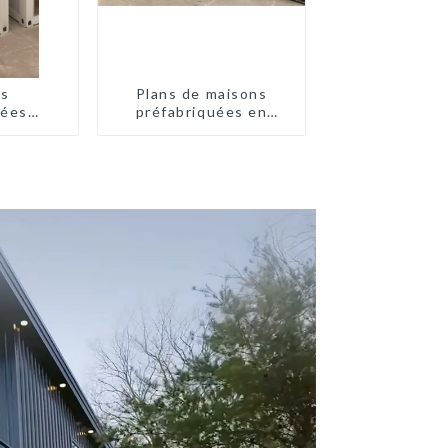
es
Plans de maisons
uées
préfabriquées en
 prix
conteneurs de deux
e
chambres en Australie,
maisons en kit
préfabriquées