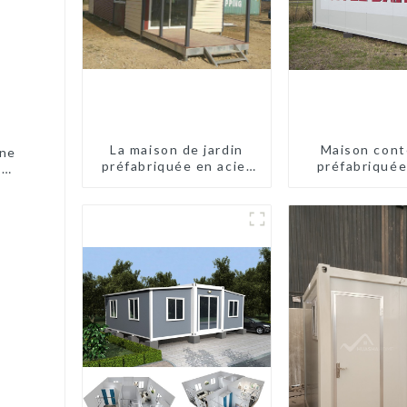
La maison de jardin
Maison cont
ine
préfabriquée en acier
préfabriquée
t
léger
pieds avec 2 c
ées
maisons mo
e
chinoises mod
2 chamb