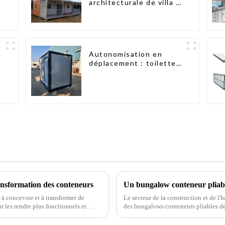
architecturale de villa à
ossature d'acier légère
préfabriquée sur
mesure
Autonomisation en
déplacement : toilettes
portables accessibles
ransformation des conteneurs
 concevoir et à transformer de
Le secteur de la construction et de l'
 les rendre plus fonctionnels et
des bungalows conteneurs pliables de
t gagné en popularité…
innovante promet de révolutionner le 