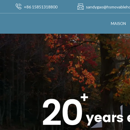
+86 15851318800
sandygao@hsmovableh
MAISON