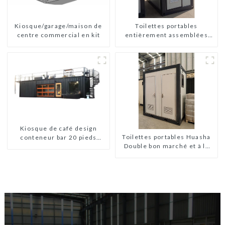
Kiosque/garage/maison de
Toilettes portables
centre commercial en kit
entièrement assemblées
Huasha
Kiosque de café design
Toilettes portables Huasha
conteneur bar 20 pieds
Double bon marché et à la
préfabriqué design kiosques
mode
à vendre conteneur pliable
moderne HS hôtel panneau
sandwich