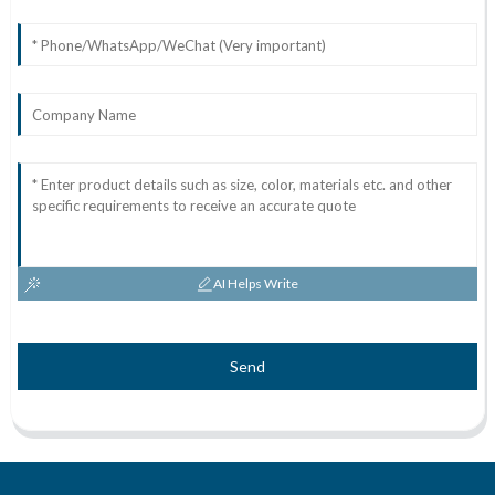
AI Helps Write
Send