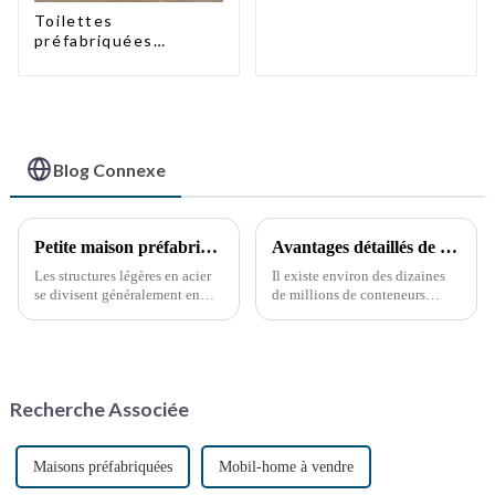
DEMI-HEURE
Toilettes
préfabriquées
portables à prix
d'usine
Blog Connexe
Petite maison préfabriquée pour entrepôt de stockage
Avantages détaillés de la modification des conteneurs
Les structures légères en acier
Il existe environ des dizaines
se divisent généralement en
de millions de conteneurs
deux grandes catégories. La
maritimes dans le monde, dont
première est la structure
moins de la moitié sont en
squelette, composée de profilés
service. Ces dernières années,
en acier à parois minces
la réutilisation des conteneurs
laminés à froid à partir de tôles
hors service a pris de l'ampleur,
Recherche Associée
d'acier minces.
notamment grâce à la
protection de l'environnement.
Maisons préfabriquées
Mobil-home à vendre