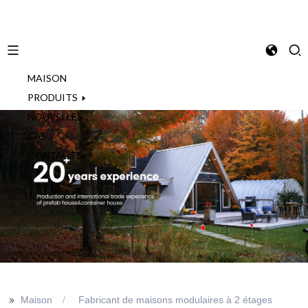
MAISON
French
PRODUITS
NOUVELLES
CAS
CONTACTS
>>
Maison
Fabricant de maisons modulaires à 2 étages