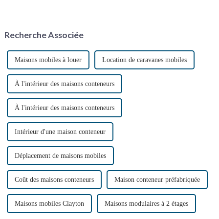
ne cesse de croître, le secteur
années, en raison du besoin de
chinois des maisons
solutions de logement
conteneurs, construites en un
abordables, flexibles et
temps record, connaît un essor
durables. Avec l'accélération de
Recherche Associée
fulgurant. Avec la croissance
l'urbanisation, ...
continue…
Maisons mobiles à louer
Location de caravanes mobiles
À l'intérieur des maisons conteneurs
À l'intérieur des maisons conteneurs
Intérieur d'une maison conteneur
Déplacement de maisons mobiles
Coût des maisons conteneurs
Maison conteneur préfabriquée
Maisons mobiles Clayton
Maisons modulaires à 2 étages