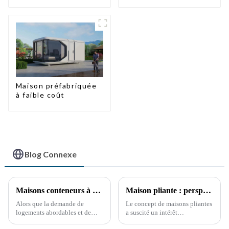
pieds/40 pieds en
conteneur extensible
Nouvelle-Zélande
avec remorque
Maison préfabriquée
à faible coût
Blog Connexe
Maisons conteneurs à montage rapide : les vastes perspectives de développement de la Chine
Maison pliante : perspectives de développement futur
Alors que la demande de
Le concept de maisons pliantes
logements abordables et de
a suscité un intérêt
solutions de logement durables
considérable ces dernières