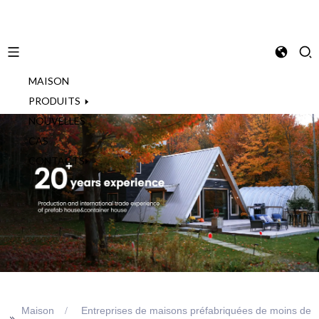
MAISON
French
PRODUITS
NOUVELLES
CAS
CONTACTS
Maison
Entreprises de maisons préfabriquées de moins de
>>