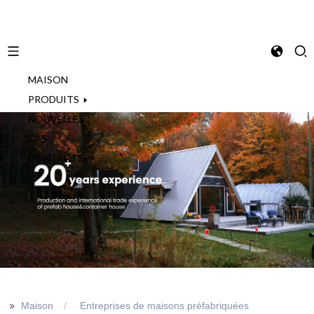
MAISON
French
PRODUITS
NOUVELLES
CAS
CONTACTS
>>
Maison
Entreprises de maisons préfabriquées