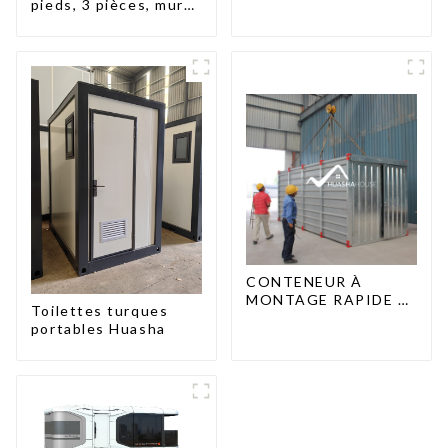
pieds, 3 pièces, murs
en panneaux
sandwich, maison
conteneur extensible,
3 chambres
CONTENEUR À
MONTAGE RAPIDE 2
Toilettes turques
PERSONNES / UNE
portables Huasha
DEMI-HEURE