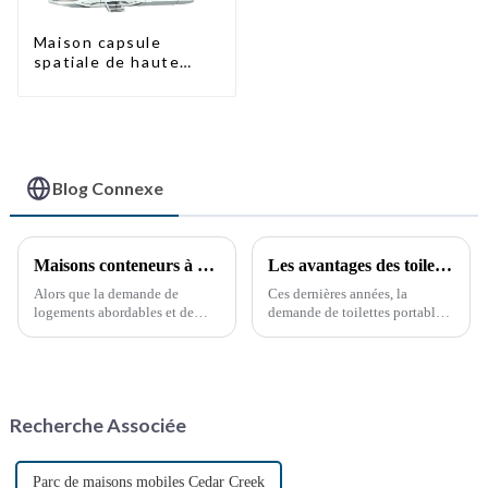
Maison capsule
spatiale de haute
qualité à prix
abordable avec
technologie de
maison intelligente
Blog Connexe
Maisons conteneurs à montage rapide : les vastes perspectives de développement de la Chine
Les avantages des toilettes portables : une nécessité croissante
Alors que la demande de
Ces dernières années, la
logements abordables et de
demande de toilettes portables
solutions de logement durables
a explosé, stimulée par divers
ne cesse de croître, le secteur
facteurs, notamment les
chinois des maisons
événements en plein air, les
conteneurs, construites en un
chantiers de construction et les
temps record, connaît un essor
situations d'urgence. Ces
Recherche Associée
fulgurant. Avec la croissance
solutions sanitaires pratiques…
continue…
Parc de maisons mobiles Cedar Creek