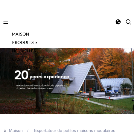
MAISON
French
PRODUITS
NOUVELLES
CAS
CONTACTS
>>
Maison
Exportateur de petites maisons modulaires