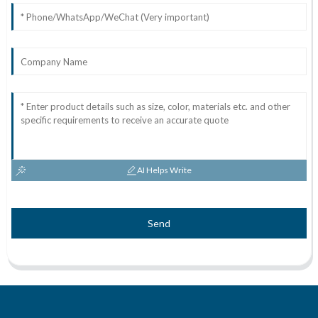
AI Helps Write
Send