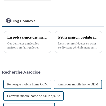
sandwich, maison
conteneur extensible,
3 chambres
Blog Connexe
La polyvalence des maisons conteneurs préfabriquées
Petite maison préfabriquée pour entrepôt de stockage
Ces dernières années, les
Les structures légères en acier
maisons préfabriquées en
se divisent généralement en
conteneurs maritimes ont
deux grandes catégories. La
gagné en popularité, offrant
première est la structure
une solution d'habitat durable
squelette, composée de profilés
et innovante. Construites à
en acier à parois minces
partir de conteneurs maritimes
laminés à froid à partir de tôles
Recherche Associée
réutilisés, ces maisons offrent
d'acier minces.
une solution unique…
Remorque mobile home OEM
Remorque mobile home ODM
Caravane mobile home de haute qualité