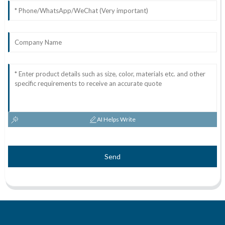
AI Helps Write
Send