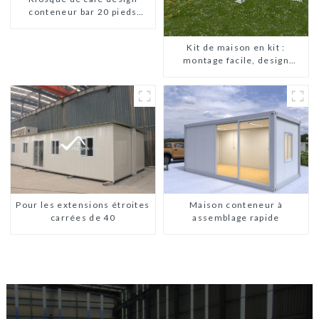
conteneur bar 20 pieds
préfabriqué design kiosques
à vendre conteneur pliable
Kit de maison en kit :
moderne HS hôtel panneau
montage facile, design
sandwich
moderne, livraison
internationale
Pour les extensions étroites
Maison conteneur à
carrées de 40
assemblage rapide