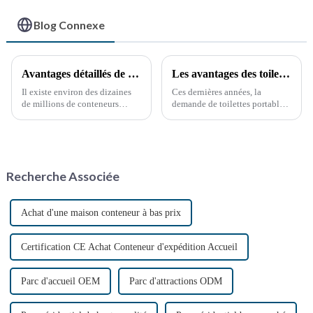
Blog Connexe
Avantages détaillés de la modification des conteneurs
Les avantages des toilettes portables : une nécessité croissante
Il existe environ des dizaines
Ces dernières années, la
de millions de conteneurs
demande de toilettes portables
maritimes dans le monde, dont
a explosé, stimulée par divers
moins de la moitié sont en
facteurs, notamment les
service. Ces dernières années,
événements en plein air, les
la réutilisation des conteneurs
chantiers de construction et les
hors service a pris de l'ampleur,
situations d'urgence. Ces
Recherche Associée
notamment grâce à la
solutions sanitaires pratiques…
protection de l'environnement.
Achat d'une maison conteneur à bas prix
Certification CE Achat Conteneur d'expédition Accueil
Parc d'accueil OEM
Parc d'attractions ODM