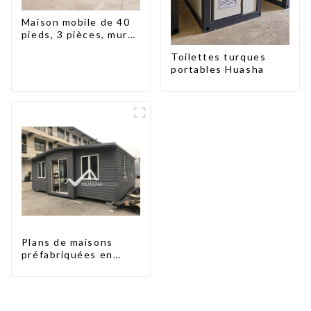
Maison mobile de 40
pieds, 3 pièces, murs
en panneaux
Toilettes turques
sandwich, maison
portables Huasha
conteneur extensible,
3 chambres
Plans de maisons
préfabriquées en
conteneurs de deux
chambres en
Australie, maisons en
kit préfabriquées