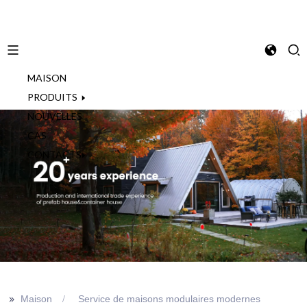
MAISON
French
PRODUITS
NOUVELLES
CAS
CONTACTS
>>
Maison
Service de maisons modulaires modernes