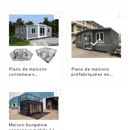
préfabriquées à deux
chambres en
Australie
Plans de maisons
Plans de maisons
conteneurs
préfabriquées en
préfabriquées à deux
conteneurs de deux
chambres en
chambres en
Australie
Australie, maisons en
kit préfabriquées
Maison bungalow
conteneur mobile à la