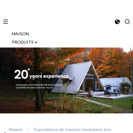
MAISON
French
PRODUITS
NOUVELLES
CAS
CONTACTS
Maison
Exportateurs de maisons modulaires bon
>>