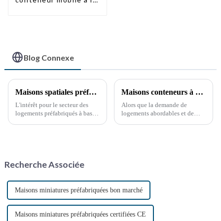
mode
Blog Connexe
Maisons spatiales préfabriquées à bas prix : perspectives d'avenir
Maisons conteneurs à montage rapide : les vastes perspectives de développement de la Chine
L'intérêt pour le secteur des
Alors que la demande de
logements préfabriqués à bas
logements abordables et de
prix augmente en raison de la
solutions de logement durables
demande croissante de
ne cesse de croître, le secteur
solutions de logement
chinois des maisons
abordables et de la popularité
conteneurs, construites en un
croissante des méthodes de
temps record, connaît un essor
Recherche Associée
construction durables.
fulgurant. Avec la croissance
continue…
Maisons miniatures préfabriquées bon marché
Maisons miniatures préfabriquées certifiées CE