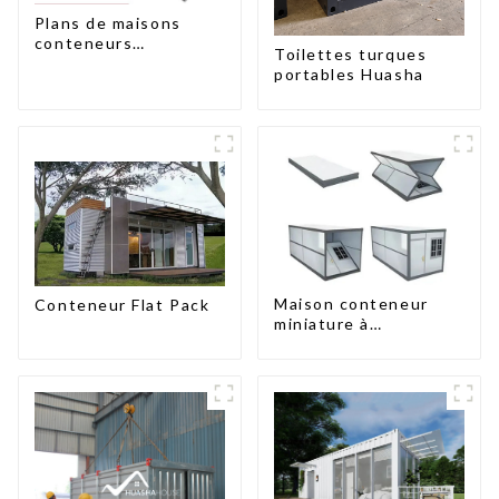
Plans de maisons
conteneurs
Toilettes turques
préfabriquées à deux
portables Huasha
chambres en
Australie
Maison conteneur
Conteneur Flat Pack
miniature à
assemblage rapide de
type X