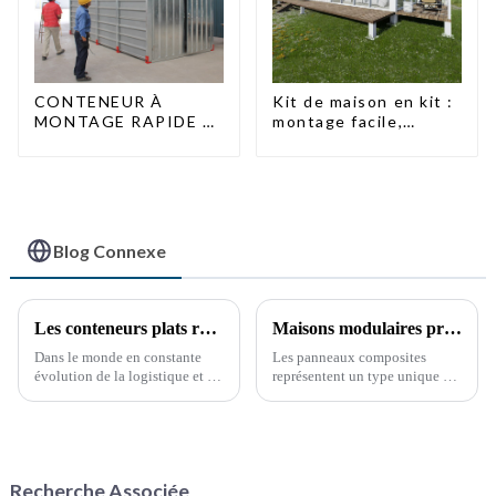
CONTENEUR À
Kit de maison en kit :
MONTAGE RAPIDE 2
montage facile,
PERSONNES / UNE
design moderne,
DEMI-HEURE
livraison
internationale
Blog Connexe
Les conteneurs plats révolutionnent les solutions d'expédition
Maisons modulaires préfabriquées de luxe à faible coût avec panneaux sandwich
Dans le monde en constante
Les panneaux composites
évolution de la logistique et du
représentent un type unique de
transport, l'efficacité et la
matériau de construction qui
rentabilité sont primordiales.
combine deux ou plusieurs
L'introduction des conteneurs
composants ou matériaux
plats transforme le secteur du
distincts.
transport maritime en offrant…
Recherche Associée