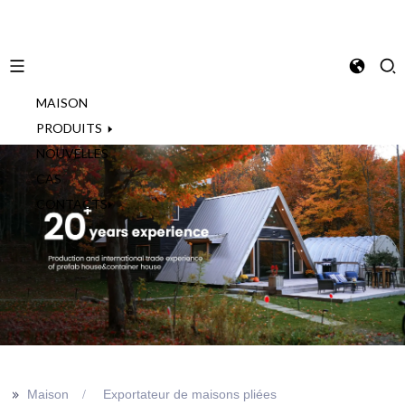
MAISON
French
PRODUITS
NOUVELLES
CAS
CONTACTS
>>
Maison
Exportateur de maisons pliées