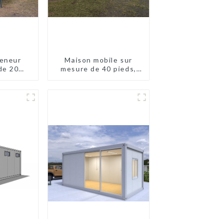
eneur
Maison mobile sur
de 20
mesure de 40 pieds,
eds en
conteneur extensible
lande
avec remorque