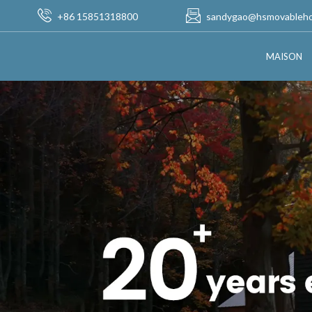
+86 15851318800
sandygao@hsmovableh
MAISON