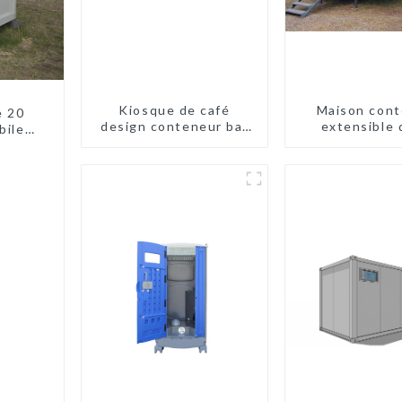
Kiosque de café
Maison cont
e 20
design conteneur bar
extensible 
biles
20 pieds préfabriqué
pieds/40 pi
es
design kiosques à
Nouvelle-Zé
vendre conteneur
pliable moderne HS
hôtel panneau
sandwich