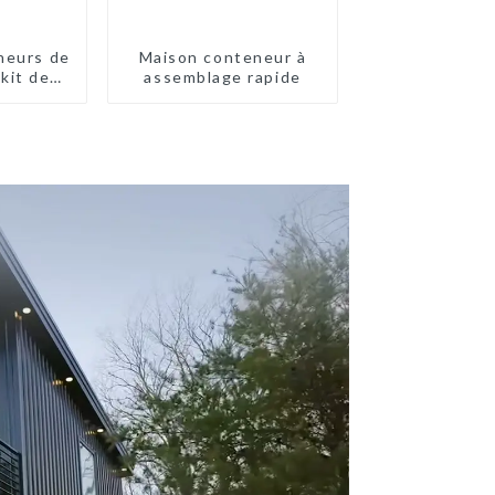
neurs de
Maison conteneur à
kit de
assemblage rapide
ité,
ts
prêts à
llés