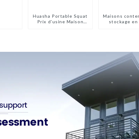
Huasha Portable Squat
Maisons conte
Prix d'usine Maison
stockage en 
conteneur
haute qual
Entièrement
bâtimen
assemblée Toilettes
préfabriqués 
préfabriquées
être insta
portables Vente
Personnalisée
Personnalisée