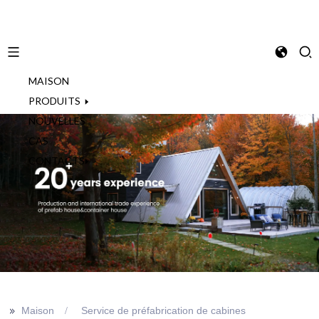
MAISON
French
PRODUITS
NOUVELLES
CAS
CONTACTS
>>
Maison
Service de préfabrication de cabines