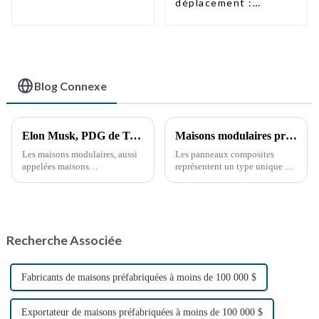
haute qualité,
déplacement :
bâtiments
toilettes portables
préfabriqués prêts à
accessibles
être installés
Blog Connexe
Elon Musk, PDG de Tesla, suscite un regain d'intérêt pour les maisons modulaires : l'avenir de la révolution du logement
Maisons modulaires préfabriquées de luxe à faible coût avec panneaux sandwich
Les maisons modulaires, aussi
Les panneaux composites
appelées maisons
représentent un type unique de
préfabriquées, sont des unités
matériau de construction qui
d'habitation innovantes
combine deux ou plusieurs
construites en usine sous forme
composants ou matériaux
de modules préconçus. Ces
distincts.
modules sont ensuite
Recherche Associée
transportés vers leur lieu de
production.
Fabricants de maisons préfabriquées à moins de 100 000 $
Exportateur de maisons préfabriquées à moins de 100 000 $