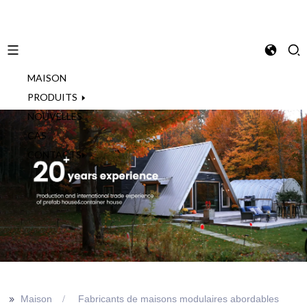
MAISON
French
PRODUITS
NOUVELLES
CAS
CONTACTS
>>
Maison
Fabricants de maisons modulaires abordables