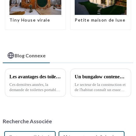
Tiny House virale
Petite maison de luxe
Blog Connexe
Les avantages des toilettes portables : une nécessité croissante
Un bungalow conteneur pliable innovant de 40 pieds redéfinit l'espace de vie modulaire
Ces dernières années, la
Le secteur de la construction et
demande de toilettes portables
de l'habitat connaît un essor
a explosé, stimulée par divers
considérable avec le lancement
facteurs, notamment les
des bungalows conteneurs
événements en plein air, les
pliables de 12 mètres. Cette
chantiers de construction et les
solution d'habitat modulaire
situations d'urgence. Ces
innovante promet de
Recherche Associée
solutions sanitaires pratiques…
révolutionner le secteur.