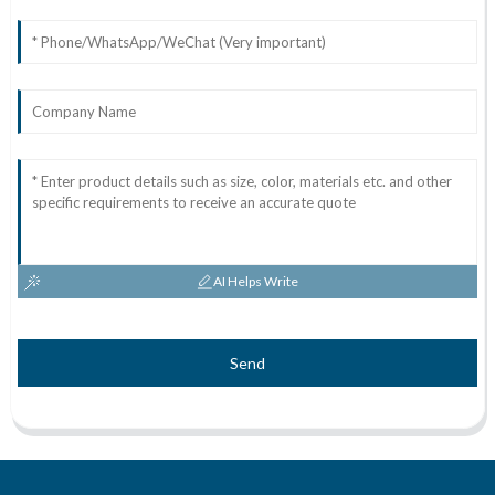
AI Helps Write
Send