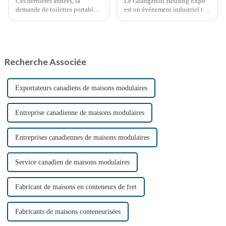
Ces dernières années, la
Le Guangzhou Housing Expo
demande de toilettes portables
est un événement industriel très
a explosé, stimulée par divers
prestigieux et influent qui suit
facteurs, notamment les
de près les dernières tendances
événements en plein air, les
en matière de développement
chantiers de construction et les
immobilier mondial.
situations d'urgence. Ces
Recherche Associée
solutions sanitaires pratiques…
Exportateurs canadiens de maisons modulaires
Entreprise canadienne de maisons modulaires
Entreprises canadiennes de maisons modulaires
Service canadien de maisons modulaires
Fabricant de maisons en conteneurs de fret
Fabricants de maisons conteneurisées