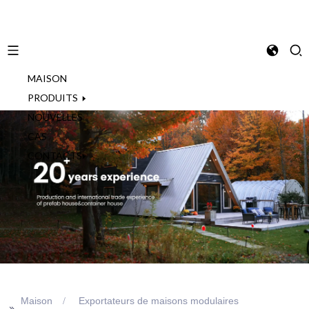
MAISON
French
PRODUITS
NOUVELLES
CAS
CONTACTS
Maison
Exportateurs de maisons modulaires
>>