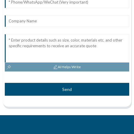
AI Helps Write
Send