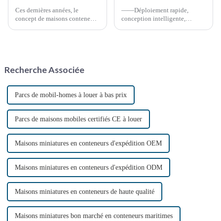
Ces dernières années, le
——Déploiement rapide,
concept de maisons conteneurs
conception intelligente,
a suscité un intérêt croissant,
sécurité tournée vers l'avenir
perçu comme une approche
*15 avril 2025* **Avantages
durable et innovante de
clés** **Déploiement ultra-
l'habitat. Ces structures,
rapide** Préfabriqué...
construites à partir de
Recherche Associée
conteneurs maritimes
reconvertis,…
Parcs de mobil-homes à louer à bas prix
Parcs de maisons mobiles certifiés CE à louer
Maisons miniatures en conteneurs d'expédition OEM
Maisons miniatures en conteneurs d'expédition ODM
Maisons miniatures en conteneurs de haute qualité
Maisons miniatures bon marché en conteneurs maritimes