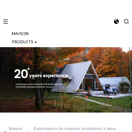
MAISON
French
PRODUITS
NOUVELLES
CAS
CONTACTS
Maison
Exportateurs de maisons modulaires à deux
>>