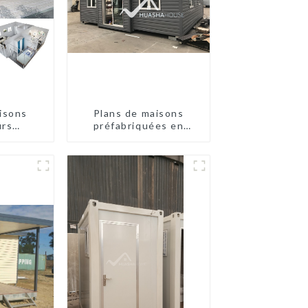
isons
Plans de maisons
urs
préfabriquées en
 à deux
conteneurs de deux
ustralie
chambres en Australie,
maisons en kit
préfabriquées