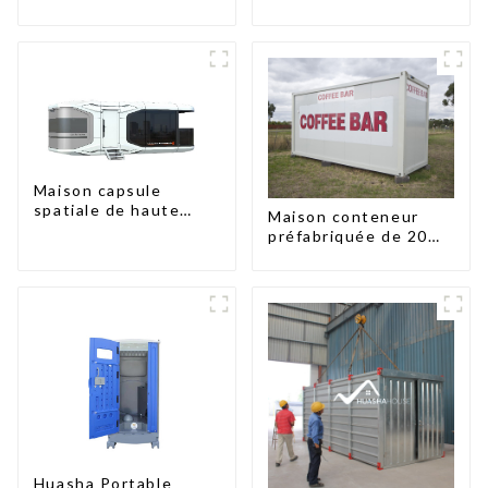
assemblage rapide de
conteneurs de deux
type X
chambres en
Australie, maisons en
kit préfabriquées
Maison capsule
spatiale de haute
Maison conteneur
qualité à prix
préfabriquée de 20
abordable avec
pieds avec 2
technologie de
chambres, maisons
maison intelligente
mobiles chinoises
modernes à 2
chambres
Huasha Portable