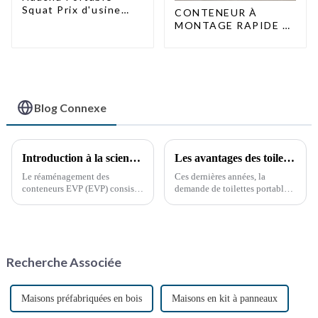
Squat Prix d'usine
CONTENEUR À
Maison conteneur
MONTAGE RAPIDE 2
Entièrement
PERSONNES / UNE
assemblée Toilettes
DEMI-HEURE
préfabriquées
portables Vente
Personnalisée
Personnalisée
Blog Connexe
Introduction à la science populaire de la transformation des conteneurs
Les avantages des toilettes portables : une nécessité croissante
Le réaménagement des
Ces dernières années, la
conteneurs EVP (EVP) consiste
demande de toilettes portables
à concevoir et à transformer de
a explosé, stimulée par divers
manière innovante des
facteurs, notamment les
conteneurs standards (EVP)
événements en plein air, les
pour les rendre plus
chantiers de construction et les
fonctionnels et polyvalents. Ce
situations d'urgence. Ces
Recherche Associée
type de rénovation a
solutions sanitaires pratiques…
progressivement gagné en
popularité…
Maisons préfabriquées en bois
Maisons en kit à panneaux