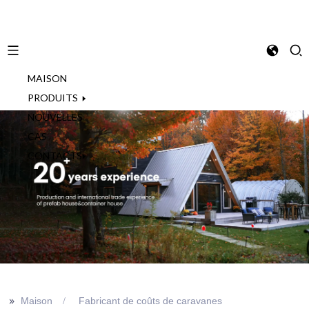
MAISON
French
PRODUITS
NOUVELLES
CAS
CONTACTS
>>
Maison
Fabricant de coûts de caravanes