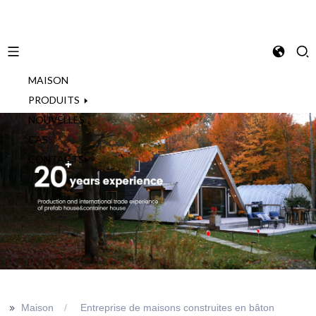
MAISON
French
PRODUITS
NOUVELLES
CAS
CONTACTS
>>
Maison
Entreprise de maisons construites en bâton