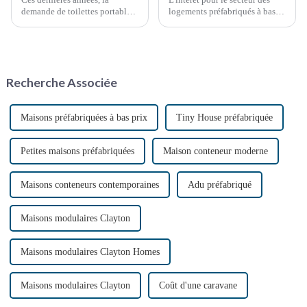
demande de toilettes portables
logements préfabriqués à bas
a explosé, stimulée par divers
prix augmente en raison de la
facteurs, notamment les
demande croissante de
événements en plein air, les
solutions de logement
chantiers de construction et les
abordables et de la popularité
situations d'urgence. Ces
croissante des méthodes de
Recherche Associée
solutions sanitaires pratiques…
construction durables.
Maisons préfabriquées à bas prix
Tiny House préfabriquée
Petites maisons préfabriquées
Maison conteneur moderne
Maisons conteneurs contemporaines
Adu préfabriqué
Maisons modulaires Clayton
Maisons modulaires Clayton Homes
Maisons modulaires Clayton
Coût d'une caravane