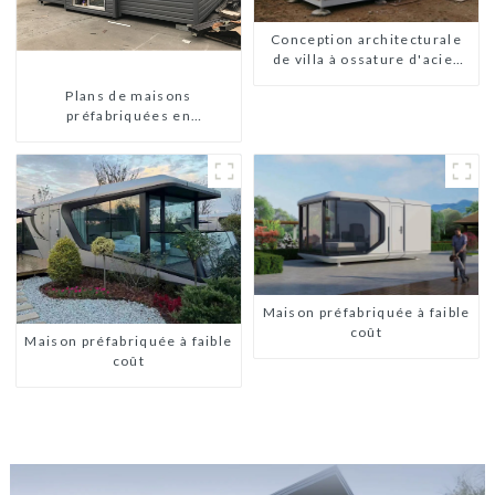
Conception architecturale
de villa à ossature d'acier
légère préfabriquée sur
Plans de maisons
mesure
préfabriquées en
conteneurs de deux
chambres en Australie,
maisons en kit
préfabriquées
Maison préfabriquée à faible
coût
Maison préfabriquée à faible
coût