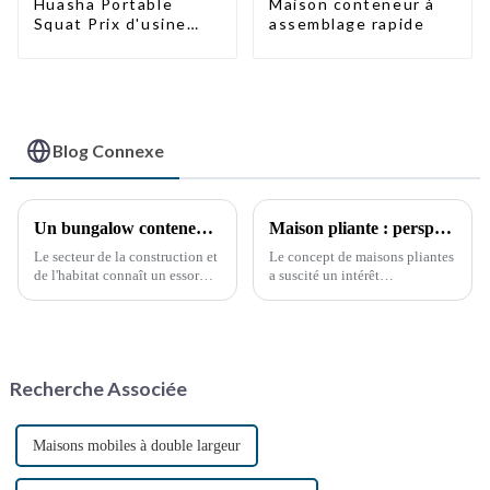
Maison conteneur à
Huasha Portable
assemblage rapide
Squat Prix d'usine
Maison conteneur
Entièrement
assemblée Toilettes
préfabriquées
portables Vente
Personnalisée
Blog Connexe
Personnalisée
Un bungalow conteneur pliable innovant de 40 pieds redéfinit l'espace de vie modulaire
Maison pliante : perspectives de développement futur
Le secteur de la construction et
Le concept de maisons pliantes
de l'habitat connaît un essor
a suscité un intérêt
considérable avec le lancement
considérable ces dernières
des bungalows conteneurs
années, en raison du besoin de
pliables de 12 mètres. Cette
solutions de logement
solution d'habitat modulaire
abordables, flexibles et
innovante promet de
durables. Avec l'accélération de
Recherche Associée
révolutionner le secteur.
l'urbanisation, ...
Maisons mobiles à double largeur