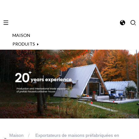
MAISON
French
PRODUITS
NOUVELLES
CAS
CONTACTS
Maison
Exportateurs de maisons préfabriquées en
>>