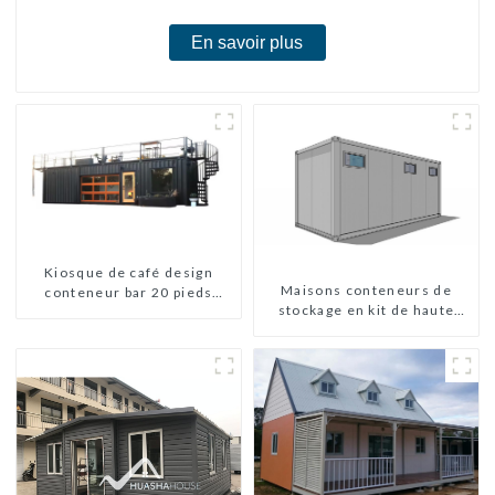
En savoir plus
Kiosque de café design
Maisons conteneurs de
conteneur bar 20 pieds
stockage en kit de haute
préfabriqué design kiosques
qualité, bâtiments
à vendre conteneur pliable
préfabriqués prêts à être
moderne HS hôtel panneau
installés
sandwich