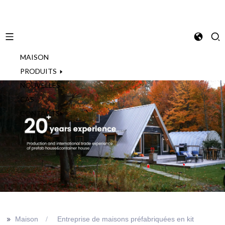
MAISON
French
PRODUITS
NOUVELLES
CAS
CONTACTS
>>
Maison
Entreprise de maisons préfabriquées en kit