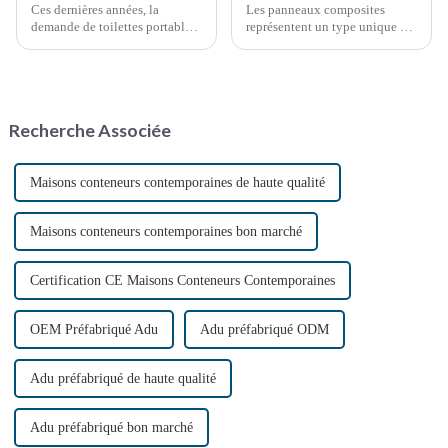
Ces dernières années, la
Les panneaux composites
demande de toilettes portables
représentent un type unique de
a explosé, stimulée par divers
matériau de construction qui
facteurs, notamment les
combine deux ou plusieurs
événements en plein air, les
composants ou matériaux
chantiers de construction et les
distincts.
situations d'urgence. Ces
Recherche Associée
solutions sanitaires pratiques…
Maisons conteneurs contemporaines de haute qualité
Maisons conteneurs contemporaines bon marché
Certification CE Maisons Conteneurs Contemporaines
OEM Préfabriqué Adu
Adu préfabriqué ODM
Adu préfabriqué de haute qualité
Adu préfabriqué bon marché