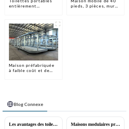
Toilettes portables
Maison mobile de 40
entièrement
pieds, 3 pièces, murs
assemblées Huasha
en panneaux
sandwich, maison
conteneur extensible,
3 chambres
Maison préfabriquée
à faible coût et de
petite taille
Blog Connexe
Les avantages des toilettes portables : une nécessité croissante
Maisons modulaires préfabriquées de luxe à faible coût avec panneaux sandwich