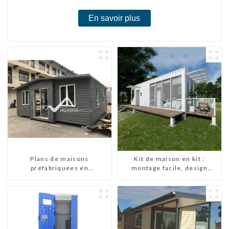
En savoir plus
Plans de maisons
Kit de maison en kit :
préfabriquées en
montage facile, design
conteneurs de deux
moderne, livraison
chambres en Australie,
internationale
maisons en kit
préfabriquées