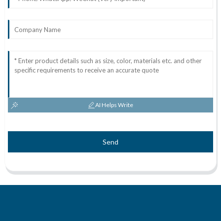
AI Helps Write
Send