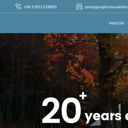
+86 15851318800
sandygao@hsmovableh
MAISON