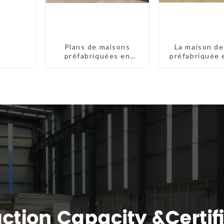
Plans de maisons
La maison de
préfabriquées en
préfabriquée 
conteneurs de deux
léger
chambres en Australie,
maisons en kit
préfabriquées