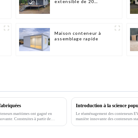
extensible de 20
pieds/40 pieds en
Nouvelle-Zélande
Maison conteneur à
assemblage rapide
fabriquées
Introduction à la science pop
nteneurs maritimes ont gagné en
Le réaménagement des conteneurs EVP
novante. Construites à partir de
manière innovante des conteneurs sta
une solution unique…
polyvalents. Ce type de rénovation 